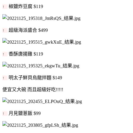
椒鹽炸豆腐 $119
↑
超級海派盛合 $499
↑
香酥唐揚雞 $119
↑
明太子鮮貝烏龍拌麵 $149
↑
便宜又大碗 而且超級好吃!!!!!
月見鹽蔥飯 $99
↑