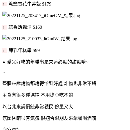
蔥鹽雪花牛丼飯 $179
↑
蒜香蛤蠣湯 $160
↑
煉乳年糕串 $99
↑
可愛又好吃的年糕串是來這必點的甜點唷~
-
整體來說烤物都烤得恰到好處 炸物也非常不錯
主食有很多種選擇 不用擔心吃不飽
以台北來說價錢非常親民 份量又大
氛圍昏暗很有氣氛 很適合跟朋友來聚餐喝酒唷
店家資訊