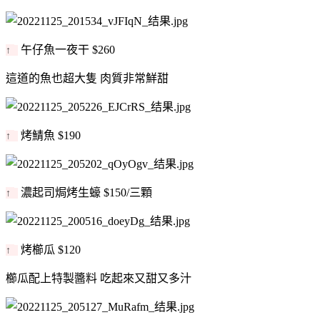
午仔魚一夜干 $260
↑
這道的魚也超大隻 肉質非常鮮甜
烤鯖魚 $190
↑
濃起司焗烤生蠔 $150/三顆
↑
烤櫛瓜 $120
↑
櫛瓜配上特製醬料 吃起來又甜又多汁