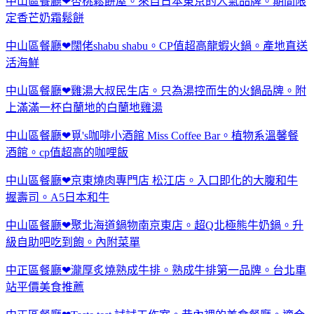
中山區餐廳❤杏桃鬆餅屋。來自日本東京的人氣品牌。期間限
定香芒奶霜鬆餅
中山區餐廳❤闊佬shabu shabu。CP值超高龍蝦火鍋。產地直送
活海鮮
中山區餐廳❤雞湯大叔民生店。只為湯控而生的火鍋品牌。附
上滿滿一杯白蘭地的白蘭地雞湯
中山區餐廳❤覓's咖啡小酒館 Miss Coffee Bar。植物系溫馨餐
酒館。cp值超高的咖哩飯
中山區餐廳❤京東燒肉專門店 松江店。入口即化的大腹和牛
握壽司。A5日本和牛
中山區餐廳❤聚北海道鍋物南京東店。超Q北極熊牛奶鍋。升
級自助吧吃到飽。內附菜單
中正區餐廳❤瀧厚炙燒熟成牛排。熟成牛排第一品牌。台北車
站平價美食推薦