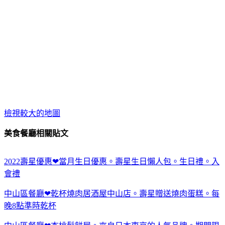
檢視較大的地圖
美食餐廳相關貼文
2022壽星優惠❤當月生日優惠。壽星生日懶人包。生日禮。入
會禮
中山區餐廳❤乾杯燒肉居酒屋中山店。壽星贈送燒肉蛋糕。每
晚8點準時乾杯