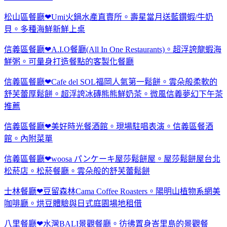
松山區餐廳❤Umi火鍋水產直賣所。壽星當月送藍鑽蝦/牛奶
貝。多種海鮮新鮮上桌
信義區餐廳❤A.I.O餐廳(All In One Restaurants)。超浮誇龍蝦海
鮮粥。可量身打造餐點的客製化餐廳
信義區餐廳❤Cafe del SOL福岡人氣第一鬆餅。雲朵般柔軟的
舒芙蕾厚鬆餅。超浮誇冰磚熊熊鮮奶茶。微風信義夢幻下午茶
推薦
信義區餐廳❤美好時光餐酒館。現場駐唱表演。信義區餐酒
館。內附菜單
信義區餐廳❤woosa パンケーキ屋莎鬆餅屋。屋莎鬆餅屋台北
松菸店。松菸餐廳。雲朵般的舒芙蕾鬆餅
士林餐廳❤豆留森林Cama Coffee Roasters。陽明山植物系網美
咖啡廳。烘豆體驗與日式庭園場地租借
八里餐廳❤水灣BALI景觀餐廳。彷彿置身峇里島的景觀餐