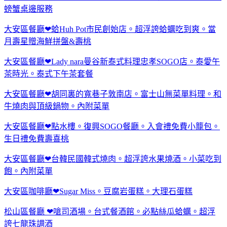
螃蟹桌邊服務
大安區餐廳❤蛤Huh Pot市民創始店。超浮誇蛤蠣吃到爽。當
月壽星贈海鮮拼盤&壽桃
大安區餐廳❤Lady nara曼谷新泰式料理忠孝SOGO店。泰愛午
茶時光。泰式下午茶套餐
大安區餐廳❤胡同裏的寬巷子敦南店。富士山無菜單料理。和
牛燒肉與頂級鍋物。內附菜單
大安區餐廳❤點水樓。復興SOGO餐廳。入會禮免費小籠包。
生日禮免費壽喜桃
大安區餐廳❤台韓民國韓式燒肉。超浮誇水果燒酒。小菜吃到
飽。內附菜單
大安區咖啡廳❤Sugar Miss。豆腐岩蛋糕。大理石蛋糕
松山區餐廳 ❤嗆司酒場。台式餐酒館。必點絲瓜蛤蠣。超浮
誇七龍珠調酒