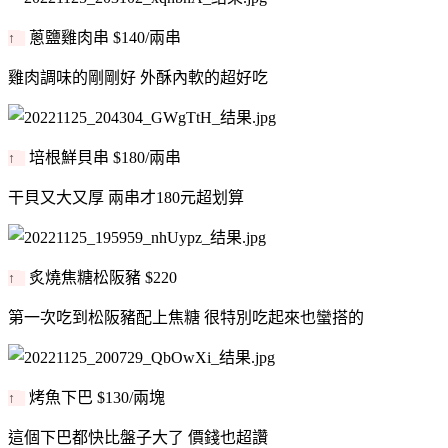
蔥鹽雞肉串 $140/兩串
↑
雞肉調味的剛剛好 外酥內軟的超好吃
培根鮮貝串 $180/兩串
↑
干貝又大又厚 兩串才180元超划算
炙燒焦糖松阪豬 $220
↑
第一次吃到松阪豬配上焦糖 很特別吃起來也蠻搭的
烤魚下巴 $130/兩塊
↑
這個下巴都快比盤子大了 價錢也超讚