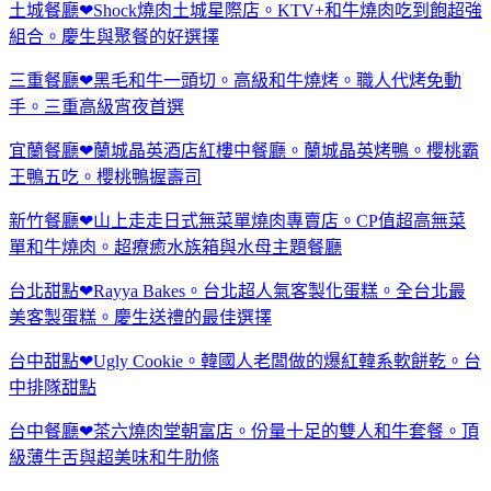
土城餐廳❤Shock燒肉土城星際店。KTV+和牛燒肉吃到飽超強
組合。慶生與聚餐的好選擇
三重餐廳❤黑毛和牛一頭切。高級和牛燒烤。職人代烤免動
手。三重高級宵夜首選
宜蘭餐廳❤蘭城晶英酒店紅樓中餐廳。蘭城晶英烤鴨。櫻桃霸
王鴨五吃。櫻桃鴨握壽司
新竹餐廳❤山上走走日式無菜單燒肉專賣店。CP值超高無菜
單和牛燒肉。超療癒水族箱與水母主題餐廳
台北甜點❤Rayya Bakes。台北超人氣客製化蛋糕。全台北最
美客製蛋糕。慶生送禮的最佳選擇
台中甜點❤Ugly Cookie。韓國人老闆做的爆紅韓系軟餅乾。台
中排隊甜點
台中餐廳❤茶六燒肉堂朝富店。份量十足的雙人和牛套餐。頂
級薄牛舌與超美味和牛肋條