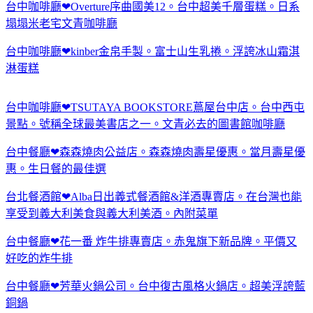
台中咖啡廳❤Overture序曲國美12。台中超美千層蛋糕。日系
塌塌米老宅文青咖啡廳
台中咖啡廳❤kinber金帛手製。富士山生乳捲。浮誇冰山霜淇
淋蛋糕
台中咖啡廳❤TSUTAYA BOOKSTORE蔦屋台中店。台中西屯
景點。號稱全球最美書店之一。文青必去的圖書館咖啡廳
台中餐廳❤森森燒肉公益店。森森燒肉壽星優惠。當月壽星優
惠。生日餐的最佳選
台北餐酒館❤Alba日出義式餐酒館&洋酒專賣店。在台灣也能
享受到義大利美食與義大利美酒。內附菜單
台中餐廳❤花一番 炸牛排專賣店。赤鬼旗下新品牌。平價又
好吃的炸牛排
台中餐廳❤芳華火鍋公司。台中復古風格火鍋店。超美浮誇藍
銅鍋