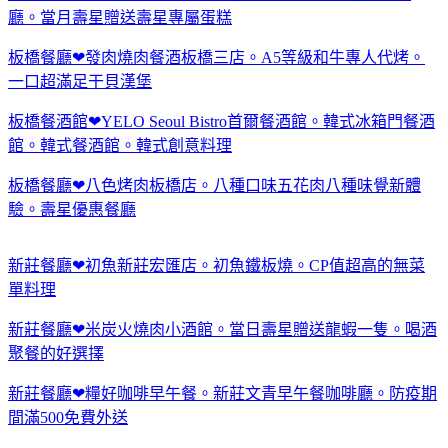
廳。當月壽星贈送壽星專屬蛋糕
板橋餐廳❤發肉燒肉餐酒板橋三店。A5等級和牛專人代烤。
一口超滿足干貝漢堡
板橋餐酒館❤YELO Seoul Bistro首爾餐酒館。韓式冰箱門餐酒
館。韓式餐酒館。韓式創意料理
板橋餐廳❤八色烤肉板橋店。八種口味五花肉八種味覺新體
驗。壽星優惠餐廳
新莊餐廳❤初魚新莊宏匯店。初魚鐵板燒。CP值超高的無菜
單料理
新莊餐廳❤米炭火燒肉小酒館。當日壽星贈送龍蝦一隻。喝酒
聚餐的好選擇
新莊餐廳❤糧好咖啡早午餐。新莊文青早午餐咖啡廳。防疫期
間滿500免費外送