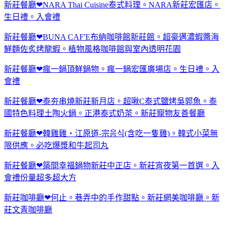
新莊餐廳❤NARA Thai Cuisine泰式料理。NARA新莊宏匯店。
生日禮。入會禮
新莊餐廳❤BUNA CAF'E布納咖啡館新莊館。超豪邁濃蝦醬海
鮮麵佐炙烤龍蝦。植物風格咖啡館與室內透明花園
新莊餐廳❤瘋一鍋頂鮮鍋物。瘋一鍋宏匯廣場店。生日禮。入
會禮
新莊餐廳❤泰夯串燒新莊新月店。超啾C泰式鹽烤吳郭魚。泰
國特色料理土陶火鍋。正港泰式奶茶。新莊寵物友善餐廳
新莊餐廳❤韓雞雞‧江原道-宗음식(含吃一隻雞)。韓式小菜無
限供應。必吃爆漿和牛起司丸
新莊餐廳❤築間幸福鍋物新莊中正店。新莊宵夜第一首選。入
會禮份量超多超大方
新莊咖啡廳❤何止。巷弄中的手作甜點。新莊網美咖啡廳。新
莊文青咖啡廳