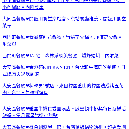
中正區餐廳❤Taste test 試試工作室。巷內裡的美食餐廳。適合
小酌餐廳。內附菜單
大同區餐廳❤開飯川食堂京站店。京站餐廳推薦。開飯川食堂
菜單
西門町餐廳❤食焱廠創意鍋物。實驗室火鍋。CP值高火鍋。
附菜單
西門町餐廳❤JAI宅。森林系網美餐廳。爆炸蛤蜊。內附菜
大安區餐廳❤金洹苑KIN KAN EN。台北和牛海鮮吃到飽。日
式燒肉火鍋吃到飽
大安區餐廳❤料韓男1號店。來自韓國釜山的韓國熟成烤五花
肉。台北人氣韓式烤肉
大安區餐廳❤雅室牛排仁愛圓環店。威靈頓牛排與每日新鮮活
龍蝦。當月壽星贈送小甜點
大安區餐廳❤橘色涮涮屋一館。台灣頂級鍋物始祖。超專業剝