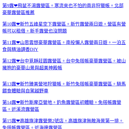
第9露❤飛鼠不渴露營區。寒流來也不怕的南非狩獵帳。北部
豪華露營區推薦
第10露❤新竹五峰星空下露營區。新竹露營兩日遊。營區有營
帳可以租借。新手露營也沒問題
第11露❤山思雲想豪華露營區。南投懶人露營兩日遊。一泊五
食與精油調香DIY
第12露❤台中覓靜莊園露營區。台中免搭帳豪華露營區。被山
擁抱的豪華山景與超美神殿帳
第13露❤新竹臻美營地狩獵帳。新竹免搭帳豪華露營區。騎馬
餵食體驗與自駕越野車
第14露❤新竹斯摩亞營地。釣魚露營區初體驗。免搭帳露營
區。近溪流露營區
第15露❤高雄旗津露營樂2號店。高雄旗津無敵海景第一排。
免搭帳露營區。近海邊露營區