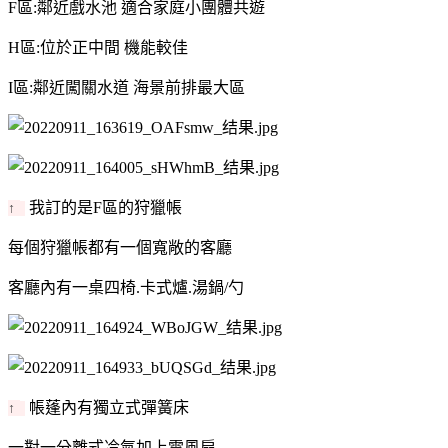
F區:鄰近戲水池 適合家庭小團體共遊
H區:位於正中間 機能較佳
I區:鄰近闖關水道 海景前排最大區
我訂的是F區的狩獵帳
↑
每個狩獵帳都有一個寬敞的客廳
客廳內有一桌四椅.卡式爐.湯鍋/勺
帳蓬內有獨立式彈簧床
↑
一對一分離式冷氣加上電風扇