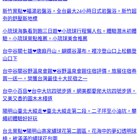
新竹景點❤福湯岩盤浴。全台最大24小時日式岩盤浴。新竹超
夯的舒壓新地標
小琉球海龜看到飽三日遊❤小琉球行程懶人包。體驗潛水初體
驗。小琉球景點推薦。小琉球美食推薦
台中谷關七雄❤唐麻丹山。蝴蝶谷瀑布。裡冷登山口上松鶴登
山口下
台中谷關谷野溫泉會館❤谷野溫泉會館住宿評價。旅展住宿卷
買一送一。榮獲台灣最佳十大民宿之一
台中小百岳❤台中大坑四號步道。網美都愛爬大坑四號步道。
又美又香的圓木木棧道
陽明山臺北大縱走❤臺北大縱走第二段。二子坪至小油坑。攀
繩初體驗好好玩
台北景點❤陽明山高家繡球花第二園區。花海中的夢幻透明球
椅。被滿滿的繡球花包圍