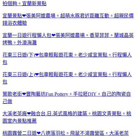
拍個夠。宜蘭新景點
宜蘭景點❤張美阿嬤農場。超萌水豚君近距離互動。超親民價
錢浴衣體驗
宜蘭一日遊行程懶人包❤張美阿嬤農場。香草菲菲。蘭城晶英
烤鴨。外澳海灘
花東三日遊(下)❤包車輕鬆遊花東。老少咸宜景點。行程懶人
包
花東三日遊(上)❤包車輕鬆遊花東。老少咸宜景點。行程懶人
包
鶯歌老街❤豐陶藝坊Fun Pottery。手拉胚DIY。自己的陶瓷自
己做
大溪老茶廠❤融合台.日.英式風格的建築。桃園文青景點。桃
園室內景點推薦
桃園露營二日遊❤八德落羽松。飛鼠不渴露營區。大溪老茶