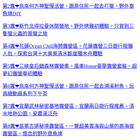
第2露❤烏來何方神聖慢活營。跟原住民一起去打獵。野外章
魚燒DIY
第3露❤新竹北得拉曼休閒營地。野外烤雞初體驗。只賞到三
隻螢火蟲的賞螢之旅
第4露❤花蓮Ocean Chill海憩露營區。花蓮露營三日遊行程懶
人包。探索台灣十大美景清水斷崖獨木舟體驗
第5露❤三峽皇后鎮森林露營車。風車House豪華露營套裝。超
夢幻露營車初體驗
第6露❤烏來何方神聖慢活營。跟原住民一起去溯溪射魚。玩
具總動員系列下午茶
第7露❤宜蘭武林秘密基地露營區。宜蘭兩日遊行程推薦。清
水地熱公園。安農溪泛舟
第8露❤苗栗古道秘境露營區。一覽超美雲海與山景的高海拔
露營區。懷念的野外章魚燒