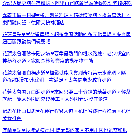
介紹與歷史館住宿體驗。阿里山賓館麗景廳晚餐吃到飽超好吃
嘉義市區一日遊❤橘井創意料理。花磚博物館。檜意森活村。
東門雞肉飯。德爾芙快捷酒店
花蓮景點❤崇德瑩農場。超多休閒活動的多元化農場。來台版
紐西蘭跟動物們玩耍吧
花蓮太魯閣砂卡礑步道❤夏季最熱門的親水路線。老少咸宜的
神秘谷步道。宛如森林般豐富的動植物生態
花蓮太魯閣白楊步道❤輕鬆就能欣賞到奇特美景水濂洞。隧
道/吊橋/瀑布/水濂洞一次滿足。太魯閣老少咸宜步道
花蓮太魯閣九曲洞步道❤來回只要三十分鐘的精華步道。輕鬆
就能一覽太魯閣的鬼斧神工。太魯閣老少咸宜步道
窮遊花蓮兩日遊❤花蓮行程懶人包。花蓮省錢行程推薦。花蓮
美食推薦
宜蘭景點❤長埤湖精靈村-塩太郎的家。不用出國也能穿和服