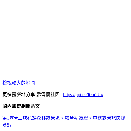
檢視較大的地圖
更多露營地分享 露雷優社團 :
https://ppt.cc/f0m1Ux
國內旅遊相關貼文
第1露❤三峽花蝶森林露營區。露營初體驗。中秋露營烤肉抓
溪蝦