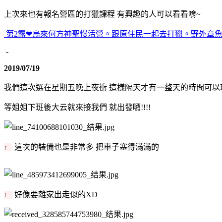
上次來也有報名營區的打獵課程 有興趣的人可以看看唷~
第2露❤烏來何方神聖慢活營。跟原住民一起去打獵。野外章魚
-
2019/07/19
我們這次選在星期五晚上夜衝 這樣隔天才有一整天的時間可以
等姐姐下班後大云就來接我們 就出發囉!!!!
這次的裝備也是非常多 把車子塞得滿滿的
↑
好像要離家出走似的XD
↑