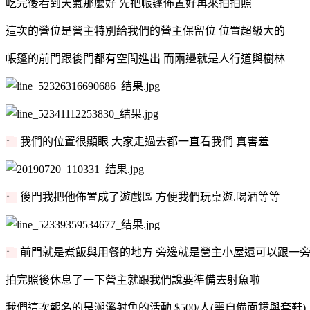
吃完後看到天氣那麼好 先把帳篷佈置好再來拍拍照
這次的營位是營主特別給我們的營主保留位 位置超級大的
帳篷的前門跟後門都有空間進出 而兩邊就是人行道與樹林
我們的位置很顯眼 大家走過去都一直看我們 真害羞
↑
後門我把他佈置成了遊戲區 方便我們玩桌遊.喝酒等等
↑
前門就是煮飯與用餐的地方 旁邊就是營主小屋還可以跟一
↑
拍完照後休息了一下營主就跟我們說要準備去射魚啦
我們這次報名的是溯溪射魚的活動 $500/人(需自備面鏡與套鞋)