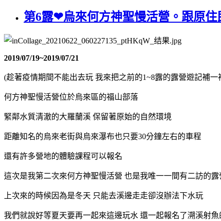
第6露❤烏來何方神聖慢活營。跟原
2019/07/19~2019/07/21
(趁著疫情期間不能出去玩 我來把之前的1~8露的露營遊記補一
何方神聖慢活營位於烏來區的福山部落
緊鄰水質清澈的大羅蘭溪 保留著原始的自然環境
距離知名的烏來老街與烏來瀑布也只要30分鐘左右的車程
還有許多營地的體驗課程可以報名
這次是我第二次來何方神聖慢活營 也是我唯一一間有二訪的露
上次來的時候因為是冬天 只能去溪邊走走卻沒辦法下水玩
我們就說好等夏天要再一起來這邊玩水 還一起報名了溯溪射魚