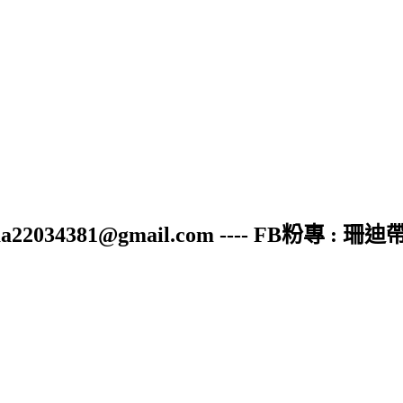
ail : aaa22034381@gmail.com ---- FB粉