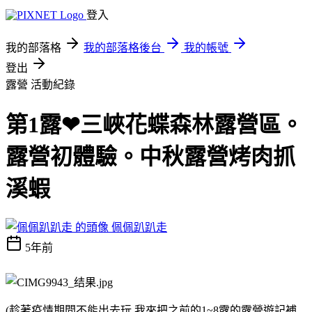
登入
我的部落格
我的部落格後台
我的帳號
登出
露營
活動紀錄
第1露❤三峽花蝶森林露營區。
露營初體驗。中秋露營烤肉抓
溪蝦
佩佩趴趴走
5年前
(趁著疫情期間不能出去玩 我來把之前的1~8露的露營遊記補