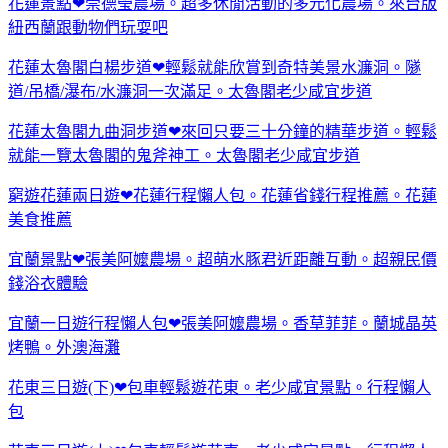
花蓮景點❤崇德瑩農場。超多休閒活動的多元化農場。來台版
紐西蘭跟動物們玩耍吧
花蓮太魯閣白楊步道❤輕鬆就能欣賞到奇特美景水濂洞。隧
道/吊橋/瀑布/水濂洞一次滿足。太魯閣老少咸宜步道
花蓮太魯閣九曲洞步道❤來回只要三十分鐘的精華步道。輕鬆
就能一覽太魯閣的鬼斧神工。太魯閣老少咸宜步道
窮遊花蓮兩日遊❤花蓮行程懶人包。花蓮省錢行程推薦。花蓮
美食推薦
宜蘭景點❤張美阿嬤農場。超萌水豚君近距離互動。超親民價
錢浴衣體驗
宜蘭一日遊行程懶人包❤張美阿嬤農場。香草菲菲。蘭城晶英
烤鴨。外澳海灘
花東三日遊(下)❤包車輕鬆遊花東。老少咸宜景點。行程懶人
包