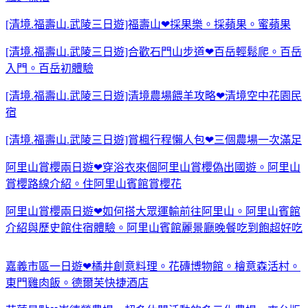
[清境.福壽山.武陵三日遊]福壽山❤採果樂。採蘋果。蜜蘋果
[清境.福壽山.武陵三日遊]合歡石門山步道❤百岳輕鬆爬。百岳
入門。百岳初體驗
[清境.福壽山.武陵三日遊]清境農場餵羊攻略❤清境空中花園民
宿
[清境.福壽山.武陵三日遊]賞楓行程懶人包❤三個農場一次滿足
阿里山賞櫻兩日遊❤穿浴衣來個阿里山賞櫻偽出國遊。阿里山
賞櫻路線介紹。住阿里山賓館賞櫻花
阿里山賞櫻兩日遊❤如何搭大眾運輸前往阿里山。阿里山賓館
介紹與歷史館住宿體驗。阿里山賓館麗景廳晚餐吃到飽超好吃
嘉義市區一日遊❤橘井創意料理。花磚博物館。檜意森活村。
東門雞肉飯。德爾芙快捷酒店