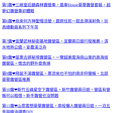
第5露❤三峽皇后鎮森林露營車。風車House豪華露營套裝。超
夢幻露營車初體驗
第6露❤烏來何方神聖慢活營。跟原住民一起去溯溪射魚。玩
具總動員系列下午茶
第7露❤宜蘭武林秘密基地露營區。宜蘭兩日遊行程推薦。清
水地熱公園。安農溪泛舟
第8露❤苗栗古道秘境露營區。一覽超美雲海與山景的高海拔
露營區。懷念的野外章魚燒
第9露❤飛鼠不渴露營區。寒流來也不怕的南非狩獵帳。北部
豪華露營區推薦
第10露❤新竹五峰星空下露營區。新竹露營兩日遊。營區有營
帳可以租借。新手露營也沒問題
第11露❤山思雲想豪華露營區。南投懶人露營兩日遊。一泊五
食與精油調香DIY