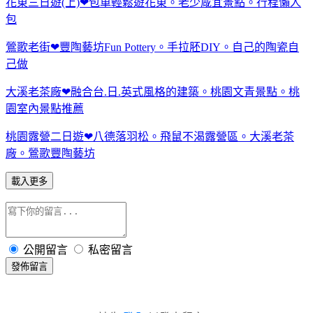
花東三日遊(上)❤包車輕鬆遊花東。老少咸宜景點。行程懶人
包
鶯歌老街❤豐陶藝坊Fun Pottery。手拉胚DIY。自己的陶瓷自
己做
大溪老茶廠❤融合台.日.英式風格的建築。桃園文青景點。桃
園室內景點推薦
桃園露營二日遊❤八德落羽松。飛鼠不渴露營區。大溪老茶
廠。鶯歌豐陶藝坊
載入更多
公開留言
私密留言
發佈留言