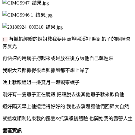
有抓蝦經驗的姐姐教我要用頭燈照溪裡 照到蝦子的眼睛會
↑
有反光
再快速的用網子撈起來或是放在後方讓他自己跳進來
我跟大云都抓得很盡興抓到都不想上岸了
晚上就跟姐姐一邊賞月一邊觀察蝦子
剛好有一隻蝦子正在脫殼 把殼脫去後其他蝦子就來欺負他
還好隔天早上他還活得好好的 我也去溪邊讓他們回歸大自然
就這樣順利結束我的露營&抓溪蝦初體驗 也開始我的露營人生
營區資訊