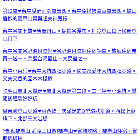
第12露❤台中覓靜莊園露營區。台中免搭帳豪華露營區。被山
擁抱的豪華山景與超美神殿帳
台中谷關七雄❤唐麻丹山。蝴蝶谷瀑布。裡冷登山口上松鶴登
山口下
台中谷關谷野溫泉會館❤谷野溫泉會館住宿評價。旅展住宿卷
買一送一。榮獲台灣最佳十大民宿之一
台中小百岳❤台中大坑四號步道。網美都愛爬大坑四號步道。
又美又香的圓木木棧道
陽明山臺北大縱走❤臺北大縱走第二段。二子坪至小油坑。攀
繩初體驗好好玩
皇帝殿登山步道❤東西峰一次滿足的O型環狀步道。西峰上東
峰下。北部三大岩場
[清境.福壽山.武陵三日遊]福壽山❤賞楓攻略。福壽山住宿。賞
楓這樣拍