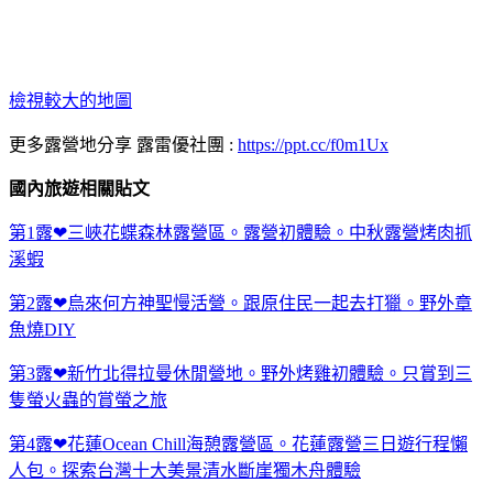
檢視較大的地圖
更多露營地分享 露雷優社團 :
https://ppt.cc/f0m1Ux
國內旅遊相關貼文
第1露❤三峽花蝶森林露營區。露營初體驗。中秋露營烤肉抓
溪蝦
第2露❤烏來何方神聖慢活營。跟原住民一起去打獵。野外章
魚燒DIY
第3露❤新竹北得拉曼休閒營地。野外烤雞初體驗。只賞到三
隻螢火蟲的賞螢之旅
第4露❤花蓮Ocean Chill海憩露營區。花蓮露營三日遊行程懶
人包。探索台灣十大美景清水斷崖獨木舟體驗